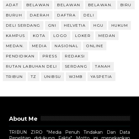
ADAT
BELAWAN
BELAWAN
BELAWAN.
BIRU
BURUH
DAERAH
DAFTRA
DELI
DELI SERDANG
GNI
HELVETIA
HGU
HUKUM
KAMPUS
KOTA
LOGO
LOKER
MEDAN
MEDAN.
MEDIA
NASIONAL
ONLINE
PENDIDIKAN
PRESS
REDAKSI
RUTAN LABUHAN DELI
SERDANG
TANAH
TRIBUN
TZ
UNIBSU
WJMB
YASPETIA
About Me
TRIBUN ZIRO "Media Penuh Tindakan Dan Data
Penelitian didukung Fakta". Motto ini menekankan