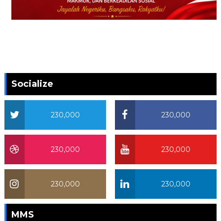
Socialize
230,000
230,000
230,000
230,000
230,000
230,000
MMS