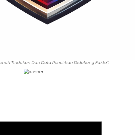
enuh Tindakan Dan Data Penelitian Didukung Fakta".