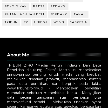
PENDIDIKAN
PRESS
REDAKSI
RUTAN LABUHAN DELI
SERDANG
TANAH
TRIBUN
TZ
UNIBSU
WJMB
YASPETIA
About Me
TRIBUN ZIRO "Media Penuh Tindakan Dan Data
Penelitian didukung Fakta". Motto ini menekankan
prinsip-prinsip penting untuk media yang kredibel:
melakukan tindakan proaktif, mendasarkan konten
pada data penelitian, dan berpijak pada fakta.
www.Tribunziro.my.id - Mengadakan penelitian
mendalam sebelum menerbitkan berita - Menyajikan
data secara transparan agar pembaca bisa
memverifikasi sendiri - Melakukan tindakan nyata
seperti kampanye edukasi atau advokasi berdasarkan