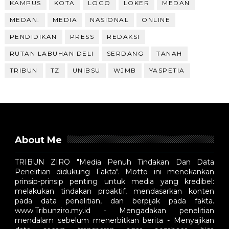
KAMPUS
KOTA
LOGO
LOKER
MEDAN
MEDAN.
MEDIA
NASIONAL
ONLINE
PENDIDIKAN
PRESS
REDAKSI
RUTAN LABUHAN DELI
SERDANG
TANAH
TRIBUN
TZ
UNIBSU
WJMB
YASPETIA
About Me
TRIBUN ZIRO "Media Penuh Tindakan Dan Data
Penelitian didukung Fakta". Motto ini menekankan
prinsip-prinsip penting untuk media yang kredibel:
melakukan tindakan proaktif, mendasarkan konten
pada data penelitian, dan berpijak pada fakta.
www.Tribunziro.my.id - Mengadakan penelitian
mendalam sebelum menerbitkan berita - Menyajikan