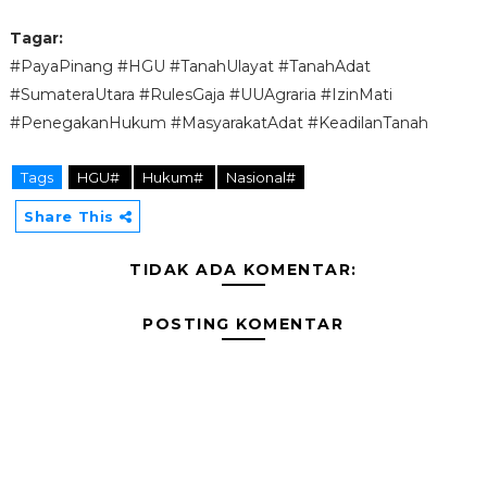
Tagar:
#PayaPinang #HGU #TanahUlayat #TanahAdat
#SumateraUtara #RulesGaja #UUAgraria #IzinMati
#PenegakanHukum #MasyarakatAdat #KeadilanTanah
Tags
HGU#
Hukum#
Nasional#
Share This
TIDAK ADA KOMENTAR:
POSTING KOMENTAR