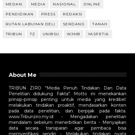
MEDAN.
MEDIA
NASIONAL
ONLINE
PENDIDIKAN
PRESS
REDAKSI
RUTAN LABUHAN DELI
SERDANG
TANAH
TRIBUN
TZ
UNIBSU
WJMB
YASPETIA
About Me
TRIBUN ZIRO "Media Penuh Tindakan Dan Data
Penelitian didukung Fakta". Motto ini menekankan
prinsip-prinsip penting untuk media yang kredibel:
melakukan tindakan proaktif, mendasarkan konten
pada data penelitian, dan berpijak pada fakta.
www.Tribunziro.my.id - Mengadakan penelitian
mendalam sebelum menerbitkan berita - Menyajikan
data secara transparan agar pembaca bisa
memverifikasi sendiri - Melakukan tindakan nyata