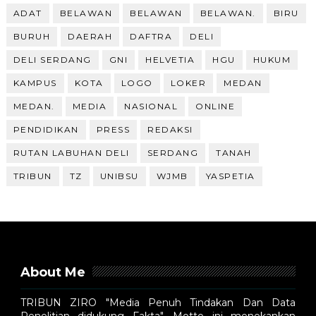
ADAT
BELAWAN
BELAWAN
BELAWAN.
BIRU
BURUH
DAERAH
DAFTRA
DELI
DELI SERDANG
GNI
HELVETIA
HGU
HUKUM
KAMPUS
KOTA
LOGO
LOKER
MEDAN
MEDAN.
MEDIA
NASIONAL
ONLINE
PENDIDIKAN
PRESS
REDAKSI
RUTAN LABUHAN DELI
SERDANG
TANAH
TRIBUN
TZ
UNIBSU
WJMB
YASPETIA
About Me
TRIBUN ZIRO "Media Penuh Tindakan Dan Data
Penelitian didukung Fakta". Motto ini menekankan