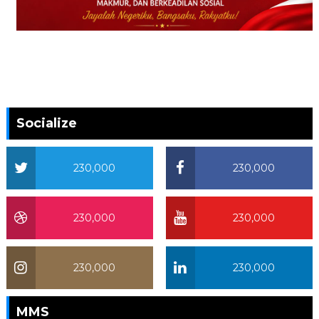
Socialize
230,000
230,000
230,000
230,000
230,000
230,000
MMS