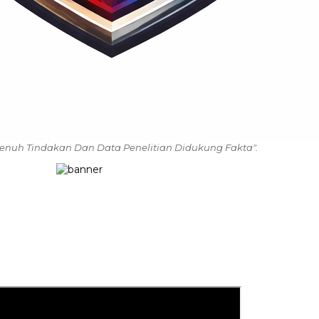
enuh Tindakan Dan Data Penelitian Didukung Fakta".