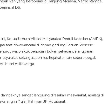
embak ikan yang beroperasi di Tanjung Morawa, Namo Rambe,
erinisial DS.
ni, Ketua Umum Aliansi Masyarakat Peduli Keadilan (AMPK),
as saat diwawancarai di depan gedung Satuan Reserse
Menurutnya, praktik perjudian bukan sekadar pelanggaran
yarakat sekaligus pemicu kejahatan lain seperti begal,
il bumi milik warga.
na dampaknya sangat langsung dirasakan masyarakat, apalagi di
ekarang ini,” ujar Rahman JP Hutabarat.