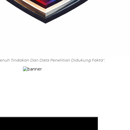
enuh Tindakan Dan Data Penelitian Didukung Fakta".