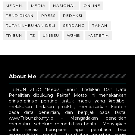
MEDAN.
MEDIA
NASIONAL
ONLINE
PENDIDIKAN
PRESS
REDAKSI
RUTAN LABUHAN DELI
SERDANG
TANAH
TRIBUN
TZ
UNIBSU
WJMB
YASPETIA
About Me
TRIBUN ZIRO "Media Penuh Tindakan Dan Data
Penelitian didukung Fakta". Motto ini menekankan
prinsip-prinsip penting untuk media yang kredibel:
melakukan tindakan proaktif, mendasarkan konten
pada data penelitian, dan berpijak pada fakta.
www.Tribunziro.my.id - Mengadakan penelitian
mendalam sebelum menerbitkan berita - Menyajikan
data secara transparan agar pembaca bisa