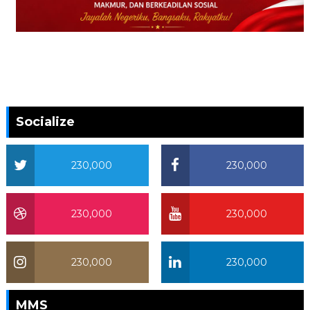
Socialize
230,000
230,000
230,000
230,000
230,000
230,000
MMS