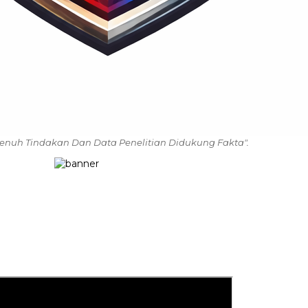
enuh Tindakan Dan Data Penelitian Didukung Fakta".