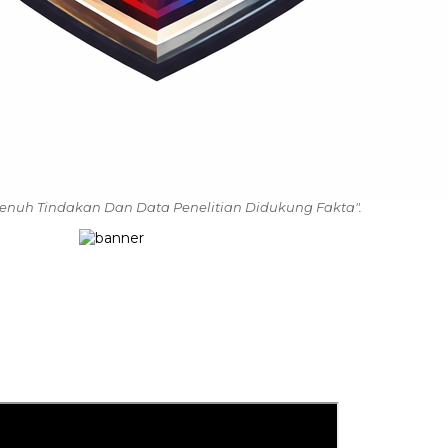
enuh Tindakan Dan Data Penelitian Didukung Fakta".